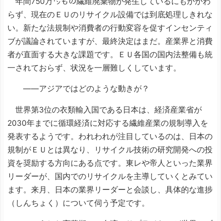
年間750万㌧もの繊維廃棄物が発生しているにもかかわ
らず、現在のＥＵのリサイクル設備では到底処理しきれな
い。新たな法規制や消費者の行動変容を促すインセンティ
ブが議論されていますが、最終決定はまだ。産業界と消費
者が直面する大きな課題です。ＥＵ各国の国内法整備も統
一されておらず、状況を一層難しくしています。
――アジアではどのような動きが？
世界第3位の衣類輸入国である日本は、経済産業省が
2030年までに循環経済に対応する繊維産業の規制導入を
発表するようです。われわれが注目しているのは、日本の
規制がＥＵとは異なり、リサイクル技術の研究開発への投
資を奨励する方向にある点です。東レや帝人といった業界
リーダーが、国内でのリサイクルを主導していくとみてい
ます。来月、日本の業界リーダーと会談し、具体的な進捗
（しんちょく）について伺う予定です。