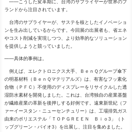
――こうした変革期に、台湾のサプライヤーが世界のブ
ランドから注目されています。
台湾のサプライヤーが、サステを核としたイノベーショ
ンを生み出しているからです。今回展の出展者も、省エネ
やコスト削減を実現しつつ、より効率的なソリューション
を提供しようと競っていました。
――具体的事例は。
例えば、エレクトロニクス大手、ＢｅｎＱグループ傘下
の明基材料（ＢｅｎＱマテリアルズ）は、有害なフッ素化
合物（ＰＦＣ）不使用のディスプレーをリサイクルした透
湿防水素材を開発しました。これは、台湾独自の産業基盤
が繊維産業の革新を後押しする好例です。遠東新世紀（フ
ァーイースタン・ニューセンチュリー）は、工場排気ガス
由来のポリエステル「ＴＯＰＧＲＥＥＮ Ｂｉｏ3」（ト
ップグリーン・バイオ3）を出展し、注目を集めました。