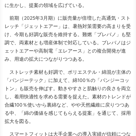
に生かし、提案の領域を広げている。
前期（2025年3月期）に販売量が倍増した高通気・スト
レッチ「ジェットエアー」は、暑熱対策需要の高まりを受
け、今期も好調な販売を維持する。難燃「ブレバノ」も堅
調で、両素材とも増産体制で対応している。ブレバノはジ
ェットエアーや高制電「エレアース」との複合開発が進
み、用途の拡大につながりつつある。
ストレッチ素材も好調で、ポリエステル・綿混が主体の
「バンジーテック」に加えて、綿100％の「バンジーコッ
トン」も販売を伸ばす。動きやすさと肌触りの良さを両立
し、着用快適性を求める需要を捉えた。素材のトレンドが
合繊100％使いから裏綿など、やや天然繊維に戻りつつあ
る中、「綿の価値を感じてもらえる提案」を通じて、採用
拡大を図る。
スマートフィットは大手企業への導入実績が信頼につな