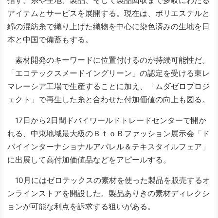
指す。糸や生地、製品、そして製品回収まで多岐にわたる
アイテムとサービスを展開する。現在は、ポリエステルと
綿の混紡糸で織り上げた織物を中心に染色済みの生地を日
本と中国で備蓄もする。
素材開発のキーワードに位置付けるのが持続可能性だ。
「エコテックスメードイングリーン」の認定を受ける東レ
マレーシア工場で生産することに加え、「ムダゼロプロジ
ェクト」で再生した糸と合わせた付加価値の向上も図る。
17日から2日間ドバイワールドトレードセンターで開か
れる、中東地域最大級のＢｔｏＢファッション展示会「ド
バイインターナショナルアパレル＆テキスタイルフェア」
に出展して高付加価値品などをアピールする。
10月にはゼロテックスの素材を使った製品を販売するオ
ンラインストアを開設した。製品ありきの素材ディレクシ
ョンが可能な利点を訴求する狙いがある。