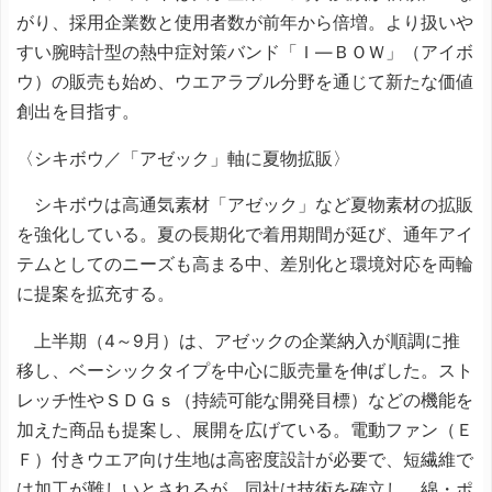
がり、採用企業数と使用者数が前年から倍増。より扱いや
すい腕時計型の熱中症対策バンド「Ｉ―ＢＯＷ」（アイボ
ウ）の販売も始め、ウエアラブル分野を通じて新たな価値
創出を目指す。
〈シキボウ／「アゼック」軸に夏物拡販〉
シキボウは高通気素材「アゼック」など夏物素材の拡販
を強化している。夏の長期化で着用期間が延び、通年アイ
テムとしてのニーズも高まる中、差別化と環境対応を両輪
に提案を拡充する。
上半期（4～9月）は、アゼックの企業納入が順調に推
移し、ベーシックタイプを中心に販売量を伸ばした。スト
レッチ性やＳＤＧｓ（持続可能な開発目標）などの機能を
加えた商品も提案し、展開を広げている。電動ファン（Ｅ
Ｆ）付きウエア向け生地は高密度設計が必要で、短繊維で
は加工が難しいとされるが、同社は技術を確立し、綿・ポ