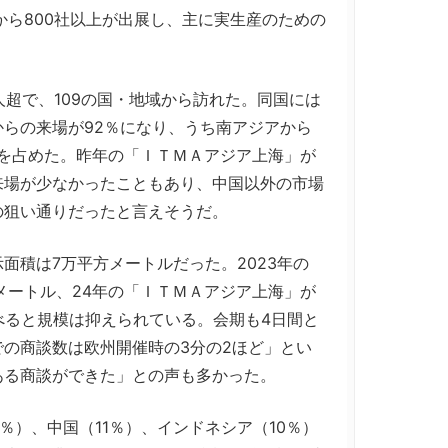
から800社以上が出展し、主に実生産のための
人超で、109の国・地域から訪れた。同国には
らの来場が92％になり、うち南アジアから
％を占めた。昨年の「ＩＴＭＡアジア上海」が
来場が少なかったこともあり、中国以外の市場
の狙い通りだったと言えそうだ。
積は7万平方メートルだった。2023年の
メートル、24年の「ＩＴＭＡアジア上海」が
べると規模は抑えられている。会期も4日間と
の商談数は欧州開催時の3分の2ほど」とい
ある商談ができた」との声も多かった。
％）、中国（11％）、インドネシア（10％）