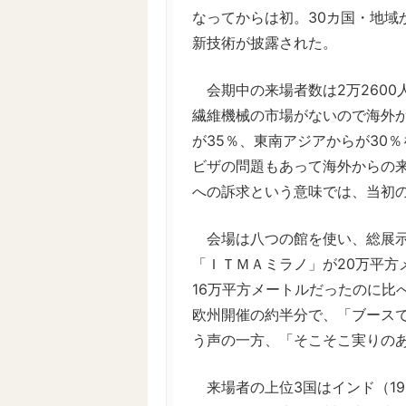
なってからは初。30カ国・地域
新技術が披露された。
会期中の来場者数は2万2600
繊維機械の市場がないので海外か
が35％、東南アジアからが30
ビザの問題もあって海外からの
への訴求という意味では、当初
会場は八つの館を使い、総展示面
「ＩＴＭＡミラノ」が20万平方
16万平方メートルだったのに比
欧州開催の約半分で、「ブースで
う声の一方、「そこそこ実りの
来場者の上位3国はインド（19