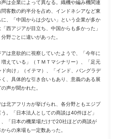
の声は企業によって異なる。織機や編み機関連
訪問客数の約半分を占め、インドネシアなど東
もに、「中国からは少ない」という企業が多か
は「西アジアが目立ち、中国からも多かった」
、分野ごとに違いがあった。
アは意欲的に視察していたようで、「今年に
く増えている」（ＴＭＴマシナリー）、「足元
ンド向け」（イテマ）、「インド、バングラデ
多く、具体的な引き合いもあり、意義のある展
どの声が聞かれた。
は北アフリカが挙げられ、各分野ともエジプ
う。「日本法人としての商談は40件ほど」
、「日本の機業場だけで20社ほどの商談が
本からの来場も一定数あった。