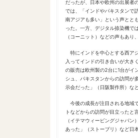
だったが、日本や欧州の出展者
では、「インドやパキスタンで
南アジアも多い」という声とと
った。一方、デジタル捺染機で
（コーニット）などの声もあり
特にインドを中心とする西アジ
入ってインドの引き合いが大き
の販売は欧州製の2台に1台がイ
シュ、パキスタンからの訪問が
示会だった」（日阪製作所）な
今後の成長が注目される地域で
トなどからの訪問が目立ったと言
（イテマウィービングジャパン）
あった」（ストーブリ）など日