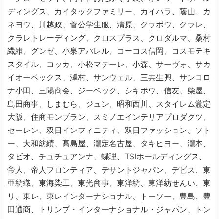
ディングス、カイタックファミリー、カイハラ、蔭山、カ
ネヨウ、川越政、菅公学生服、清原、クラボウ、クラレ、
クラレトレーディング、クロスプラス、クロダルマ、桑村
繊維、グンゼ、小泉アパレル、コーコス信岡、コスモテキ
スタイル、コッカ、小松マテーレ、小森、サーヴォ、サカ
イオーベックス、澤村、サンウェル、三共生興、サンコロ
ナ小田、三陽商会、ジーベック、シキボウ、信友、柴屋、
島田商事、しまむら、ジュン、昭和西川、スタイレム瀧定
大阪、住商モンブラン、スミノエインテリアプロダクツ、
セーレン、双日インフィニティ、双日ファッション、ソト
ー、大和紡績、髙島屋、瀧定名古屋、タキヒヨー、瀧本、
タビオ、チュチュアンナ、蝶理、TSIホールディングス、
帝人、帝人フロンティア、デサントジャパン、デビス、東
亜紡織、東海染工、東光商事、東洋紡、東洋紡せんい、東
リ、東レ、東レインターナショナル、トーソー、豊島、豊
田通商、トリンプ・インターナショナル・ジャパン、トン