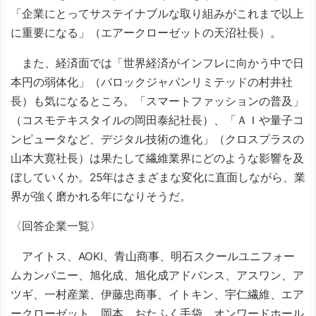
「企業にとってサステイナブルな取り組みがこれまで以上
に重要になる」（エアークローゼットの天沼社長）。
また、経済面では「世界経済がインフレに向かう中で日
本円の弱体化」（バロックジャパンリミテッドの村井社
長）も気になるところ。「スマートファッションの普及」
（コスモテキスタイルの岡田泰紀社長）、「ＡＩや量子コ
ンピュータなど、デジタル技術の進化」（クロスプラスの
山本大寛社長）は果たして繊維業界にどのような影響を及
ぼしていくか。25年はさまざまな変化に直面しながら、業
界が強く磨かれる年になりそうだ。
〈回答企業一覧〉
アイトス、AOKI、青山商事、明石スクールユニフォー
ムカンパニー、旭化成、旭化成アドバンス、アスワン、ア
ツギ、一村産業、伊藤忠商事、イトキン、宇仁繊維、エア
ークローゼット、岡本、おたふく手袋、オンワードホール