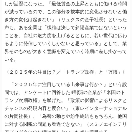
しが話題になった。「最低賃金の上昇とともに働ける時間
が減っているので、この部分を抜本的に変化させないと働
き方の変化は起きない」（リュクスの金子社長）といった
声も。ある企業は「繊維は決して斜陽産業ではないという
ことを、自社の魅力度を上げるとともに、若い世代に伝わ
るように発信していくしかないと思っている」として、業
界そのものが大きく意識を変えていく時期に差し掛かって
いる。
〈２０２５年の注目は？／「トランプ政権」と「万博」〉
「２０２５年に注目している出来事は何か？」という設
問では、アンケートに回答した4割弱の企業が「米国のト
ランプ次期政権」を挙げた。「政策の影響によるリスクと
チャンスの発現内容と度合い」（東レインターナショナル
の片岡社長）、「為替の動きや紛争終結ももちろん、他国
に対する関税の問題も看過できない」（スミノエインテリ