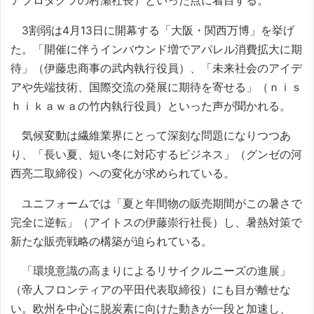
アプロダクツの村瀬社長）といった点に着目する。
3割弱は4月13日に開幕する「大阪・関西万博」を挙げ
た。「開催に伴うインバウンド増でアパレル消費拡大に期
待」（伊藤忠商事の武内執行役員）、「未来社会のアイデ
アや先端技術、国際交流の発展に期待を寄せる」（ｎｉｓ
ｈｉｋａｗａの竹内執行役員）といった声が聞かれる。
気候変動は繊維業界にとって深刻な問題になりつつあ
り、「長い夏、短い冬に対応するビジネス」（グンゼの河
西亮二取締役）への変化が求められている。
ユニフォームでは「夏と年間物の販売期間がこの暑さで
完全に逆転」（アイトスの伊藤崇行社長）し、暑熱対策で
新たな販売戦略の構築が迫られている。
「環境意識の高まりによるリサイクルニーズの進展」
（帝人フロンティアの平田代表取締役）にも目が離せな
い。欧州を中心に脱炭素に向けた動きが一段と加速し、