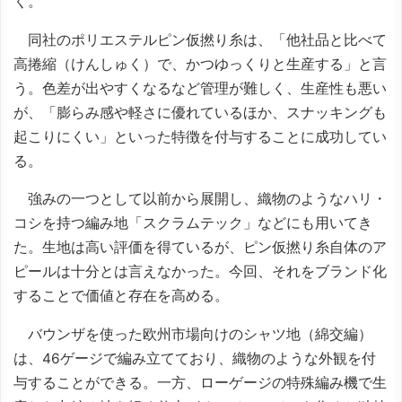
く。
同社のポリエステルピン仮撚り糸は、「他社品と比べて
高捲縮（けんしゅく）で、かつゆっくりと生産する」と言
う。色差が出やすくなるなど管理が難しく、生産性も悪い
が、「膨らみ感や軽さに優れているほか、スナッキングも
起こりにくい」といった特徴を付与することに成功してい
る。
強みの一つとして以前から展開し、織物のようなハリ・
コシを持つ編み地「スクラムテック」などにも用いてき
た。生地は高い評価を得ているが、ピン仮撚り糸自体のア
ピールは十分とは言えなかった。今回、それをブランド化
することで価値と存在を高める。
バウンザを使った欧州市場向けのシャツ地（綿交編）
は、46ゲージで編み立てており、織物のような外観を付
与することができる。一方、ローゲージの特殊編み機で生