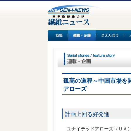
孤高の道程～中国市場を
アローズ
計画上回る好発進
ユナイテッドアローズ（ＵＡ）