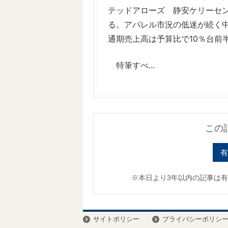
テッドアローズ 静安ケリーセン
る。アパレル市況の低迷が続く
通期売上高は予算比で10％台前
特筆すべ...
この
有
※本日より3年以内の記事は
サイトポリシー
プライバシーポリシ