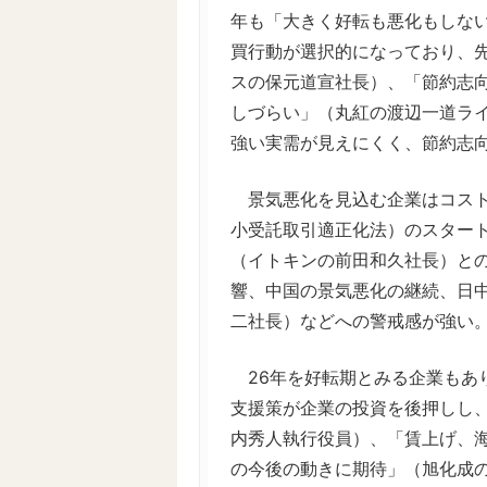
年も「大きく好転も悪化もしな
買行動が選択的になっており、
スの保元道宣社長）、「節約志
しづらい」（丸紅の渡辺一道ラ
強い実需が見えにくく、節約志
景気悪化を見込む企業はコスト
小受託取引適正化法）のスター
（イトキンの前田和久社長）と
響、中国の景気悪化の継続、日
二社長）などへの警戒感が強い
26年を好転期とみる企業もあ
支援策が企業の投資を後押しし
内秀人執行役員）、「賃上げ、
の今後の動きに期待」（旭化成