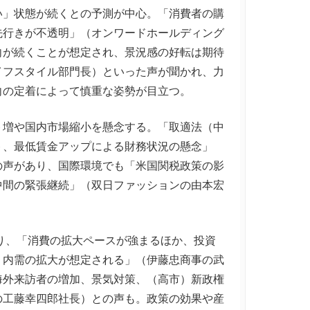
い」状態が続くとの予測が中心。「消費者の購
先行きが不透明」（オンワードホールディング
向が続くことが想定され、景況感の好転は期待
イフスタイル部門長）といった声が聞かれ、力
向の定着によって慎重な姿勢が目立つ。
増や国内市場縮小を懸念する。「取適法（中
ト、最低賃金アップによる財務状況の懸念」
の声があり、国際環境でも「米国関税政策の影
中間の緊張継続」（双日ファッションの由本宏
。
り、「消費の拡大ペースが強まるほか、投資
、内需の拡大が想定される」（伊藤忠商事の武
海外来訪者の増加、景気対策、（高市）新政権
の工藤幸四郎社長）との声も。政策の効果や産