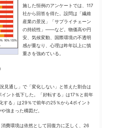
施した恒例のアンケートでは、117
社から回答を得た。設問は「繊維
産業の景況」「サプライチェーン
の持続性」――など。物価高や円
安、気候変動、国際環境の不透明
感が重なり、心理は昨年以上に慎
重さを強めている。
）
景況見通し」で「変化しない」と答えた割合は
5ポイント低下した。「好転する」は17％と前年
化する」は29％で前年の25％から4ポイント
やや強まった構図だ。
消費環境は依然として回復力に乏しく、26