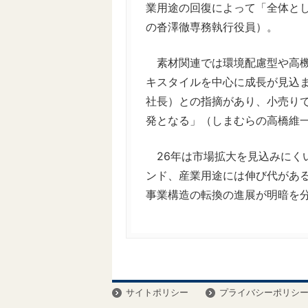
業用途の回復によって「全体と
の沓澤徹専務執行役員）。
素材関連では環境配慮型や高機
キスタイルを中心に成長が見込
社長）との指摘があり、小売り
発となる」（しまむらの高橋維
26年は市場拡大を見込みにく
ンド、産業用途には伸び代があ
事業構造の転換の進展が明暗を
サイトポリシー
プライバシーポリシ