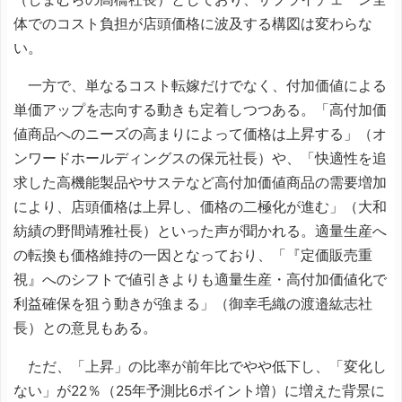
体でのコスト負担が店頭価格に波及する構図は変わらな
い。
一方で、単なるコスト転嫁だけでなく、付加価値による
単価アップを志向する動きも定着しつつある。「高付加価
値商品へのニーズの高まりによって価格は上昇する」（オ
ンワードホールディングスの保元社長）や、「快適性を追
求した高機能製品やサステなど高付加価値商品の需要増加
により、店頭価格は上昇し、価格の二極化が進む」（大和
紡績の野間靖雅社長）といった声が聞かれる。適量生産へ
の転換も価格維持の一因となっており、「『定価販売重
視』へのシフトで値引きよりも適量生産・高付加価値化で
利益確保を狙う動きが強まる」（御幸毛織の渡邉紘志社
長）との意見もある。
ただ、「上昇」の比率が前年比でやや低下し、「変化し
ない」が22％（25年予測比6ポイント増）に増えた背景に