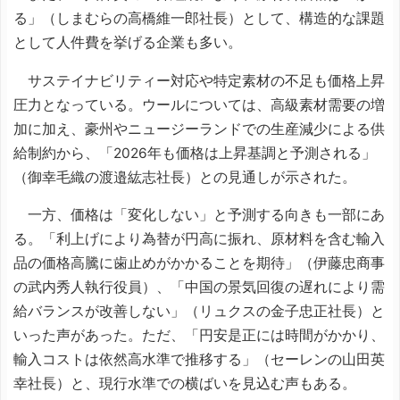
る」（しまむらの高橋維一郎社長）として、構造的な課題
として人件費を挙げる企業も多い。
サステイナビリティー対応や特定素材の不足も価格上昇
圧力となっている。ウールについては、高級素材需要の増
加に加え、豪州やニュージーランドでの生産減少による供
給制約から、「2026年も価格は上昇基調と予測される」
（御幸毛織の渡邉紘志社長）との見通しが示された。
一方、価格は「変化しない」と予測する向きも一部にあ
る。「利上げにより為替が円高に振れ、原材料を含む輸入
品の価格高騰に歯止めがかかることを期待」（伊藤忠商事
の武内秀人執行役員）、「中国の景気回復の遅れにより需
給バランスが改善しない」（リュクスの金子忠正社長）と
いった声があった。ただ、「円安是正には時間がかかり、
輸入コストは依然高水準で推移する」（セーレンの山田英
幸社長）と、現行水準での横ばいを見込む声もある。