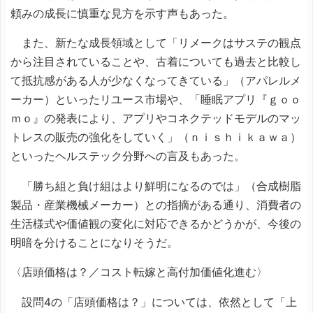
頼みの成長に慎重な見方を示す声もあった。
また、新たな成長領域として「リメークはサステの観点
から注目されていることや、古着についても過去と比較し
て抵抗感がある人が少なくなってきている」（アパレルメ
ーカー）といったリユース市場や、「睡眠アプリ『ｇｏｏ
ｍｏ』の発表により、アプリやコネクテッドモデルのマッ
トレスの販売の強化をしていく」（ｎｉｓｈｉｋａｗａ）
といったヘルステック分野への言及もあった。
「勝ち組と負け組はより鮮明になるのでは」（合成樹脂
製品・産業機械メーカー）との指摘がある通り、消費者の
生活様式や価値観の変化に対応できるかどうかが、今後の
明暗を分けることになりそうだ。
〈店頭価格は？／コスト転嫁と高付加価値化進む〉
設問4の「店頭価格は？」については、依然として「上