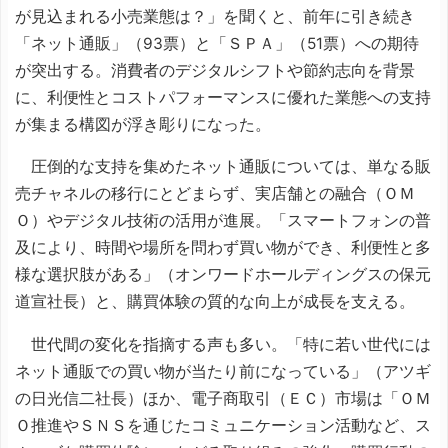
が見込まれる小売業態は？」を聞くと、前年に引き続き
「ネット通販」（93票）と「ＳＰＡ」（51票）への期待
が突出する。消費者のデジタルシフトや節約志向を背景
に、利便性とコストパフォーマンスに優れた業態への支持
が集まる構図が浮き彫りになった。
圧倒的な支持を集めたネット通販については、単なる販
売チャネルの移行にとどまらず、実店舗との融合（ＯＭ
Ｏ）やデジタル技術の活用が進展。「スマートフォンの普
及により、時間や場所を問わず買い物ができ、利便性と多
様な選択肢がある」（オンワードホールディングスの保元
道宣社長）と、購買体験の質的な向上が成長を支える。
世代間の変化を指摘する声も多い。「特に若い世代には
ネット通販での買い物が当たり前になっている」（アツギ
の日光信二社長）ほか、電子商取引（ＥＣ）市場は「ＯＭ
Ｏ推進やＳＮＳを通じたコミュニケーション活動など、ス