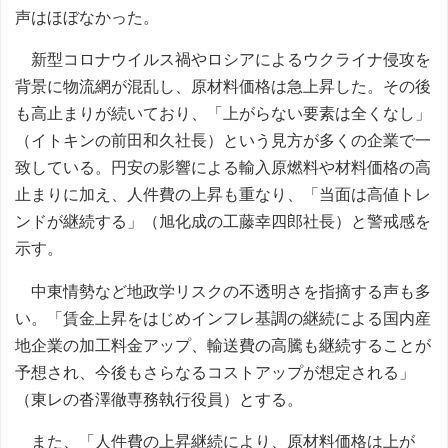
声はほぼなかった。
新型コロナウイルス禍やロシアによるウクライナ侵攻を
背景に物流網が混乱し、原材料価格は急上昇した。その後
も高止まりが続いており、「上がらない要素は全くなし」
（イトキンの前田和久社長）という見方が多くの企業で一
致している。円安の影響による輸入原燃料や材料価格の高
止まりに加え、人件費の上昇も重なり、「当面は高値トレ
ンドが継続する」（旭化成の工藤幸四郎社長）と警戒感を
示す。
中東情勢など地政学リスクの不透明さを指摘する声も多
い。「賃金上昇をはじめインフレ基調の継続による国内産
地企業の加工料金アップ、輸送費の高騰も継続することが
予想され、今後もさらなるコストアップが想定される」
（東レの沓澤徹専務執行役員）とする。
また、「人件費の上昇継続により、原材料価格は上が