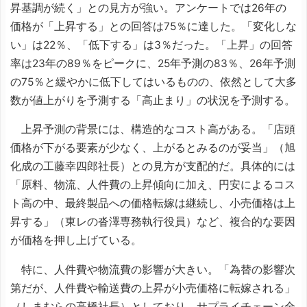
昇基調が続く」との見方が強い。アンケートでは26年の
価格が「上昇する」との回答は75％に達した。「変化しな
い」は22％、「低下する」は3％だった。「上昇」の回答
率は23年の89％をピークに、25年予測の83％、26年予測
の75％と緩やかに低下してはいるものの、依然として大多
数が値上がりを予測する「高止まり」の状況を予測する。
上昇予測の背景には、構造的なコスト高がある。「店頭
価格が下がる要素が少なく、上がるとみるのが妥当」（旭
化成の工藤幸四郎社長）との見方が支配的だ。具体的には
「原料、物流、人件費の上昇傾向に加え、円安によるコス
ト高の中、最終製品への価格転嫁は継続し、小売価格は上
昇する」（東レの沓澤専務執行役員）など、複合的な要因
が価格を押し上げている。
特に、人件費や物流費の影響が大きい。「為替の影響次
第だが、人件費や輸送費の上昇が小売価格に転嫁される」
（しまむらの高橋社長）としており、サプライチェーン全