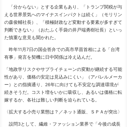
「分からない」とする企業もあり、「トランプ関税が与
える世界景気へのマイナスインパクトは続く」（モリリン
の森俊輔社長）、「積極財政など変動する要素が多すぎて
判断できない」（おたふく手袋の井戸端勇樹社長）といっ
た慎重な意見も聞かれた。
昨年11月7日の国会答弁での高市早苗首相による「台湾
有事」発言を契機に日中関係は冷え込んだ。
「地政学リスクやサプライチェーンの変動が継続する可能
性があり、価格の安定は見込みにくい」（アパレルメーカ
ー）との指摘通り、26年に向けても不安定な調達環境が
続きそうだ。コスト増をいかに吸収し、あるいは価格に転
嫁するか、各社は難しい判断を迫られている。
〈拡大する小売り業態は？／ネット通販、ＳＰＡが突出〉
設問3として、繊維・ファッション業界で「今後の成長