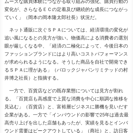
ムーズな購買体験につながる取り組みの強化、購買行動の
変化が、さらなるＥＣの定着及び継続的な成長につながっ
ていく」（岡本の岡本隆太郎社長）状況だ。
ネット通販に次ぐＳＰＡについては、経済環境の変化が
追い風になるとの見方が強い。物価高による消費者の選別
眼が厳しくなる中、「経済の二極化によって、今後日本の
ファッションブランドにはより高いコストパフォーマンス
が求められるようになる。そうした商品を自社で開発でき
るＳＰＡに理がある」（バロックジャパンリミテッドの村
井博之社長）と指摘する。
一方で、百貨店などの既存業態については見方が割れ
る。「百貨店も高感度で上質な消費を中心に順調な推移を
見込む」（百貨店）と、富裕層ビジネスに勝機を見いだす
企業がある。一方で「インバウンドの影響で25年は過去最
高売り上げを出した店舗もあったが、実績を見るとインバ
ウンド需要はピークアウトしている」（商社）と、訪日客