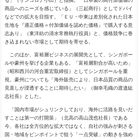
る」（サンコロナ小田）と指摘。「日本製の高付加価値の
商品へのニーズを感じている」（三起商行）としてドバイ
などでの拡大を目指す。「ＥＵ・中東は差別化された日本
生地を『適正価格＝付加価値を認めた価格』で購入する意
志あり」（東洋紡の清水常務執行役員）と、価格競争に巻
き込まれない市場として期待を寄せる。
このほか、富裕層ビジネスの展開先として、シンガポー
ルや豪州を挙げる企業もある。「富裕層割合が高いため」
（昭和西川の河合重宏取締役）としてシンガポールを重
視。豪州についても「海外販売により、日本品質の商品の
見直しが浸透することに期待したい」（御幸毛織の渡邉紘
志社長）とした。
「国内市場がシュリンクしており、海外に活路を見いだ
すことは第一の打開策」（北高の高山茂也社長）である
今、各社は全方位的な拡大ではなく、自社の強みが刺さる
国・地域をピンポイントで狙う「一点突破」の動きを強め