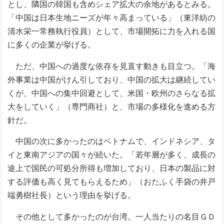
とし、隣国の韓国も含めシェア拡大の余地があるとみる。
「中国は日本生地ニーズが年々高まっている」（東洋紡の
清水栄一常務執行役員）として、市場開拓に力を入れる国
に多くの企業が挙げる。
ただ、中国への過度な依存を見直す動きも目立つ。「海
外事業は中国がけん引しており、中国の拡大は継続してい
くが、中国への集中回避として、米国・欧州のさらなる拡
大をしていく」（専門商社）と、市場の多様化を進める方
針だ。
中国の次に多かったのはベトナムで、インドネシア、タ
イと東南アジアの国々が続いた。「若年層が多く、成長の
途上で国民の可処分所得も増加しており、日本の製品に対
する評価も高く見てもらえるため」（おたふく手袋の井戸
端勇樹社長）という理由を挙げる。
その他として多かったのが台湾。一人当たりの名目ＧＤ