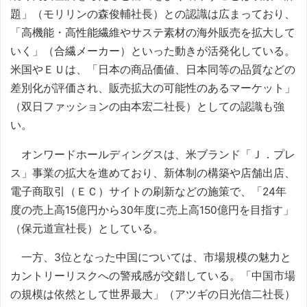
題」（モリリンの森俊輔社長）との認識は広まっており、
「高機能・高性能繊維やサステ素材の海外販売を拡大して
いく」（合繊メーカー）といった動きが活発化している。
米国やＥＵは、「日本の商品価値、日本同等の品質などの
差別化が評価され、販売拡大の可能性のあるマーケット」
（双日ファッションの由本宏二社長）としての認識も強
い。
オンワードホールディングスは、米ブランド「Ｊ．プレ
ス」事業の拡大を進めており、新体制の構築や店舗出店、
電子商取引（ＥＣ）サイトの刷新などの施策で、「24年
度の売上高15億円から30年度に売上高150億円を目指す」
（保元道宣社長）としている。
一方、3位となった中国については、市場規模の魅力と
カントリーリスクへの警戒感が交錯している。「中国市場
の規模は依然として世界最大」（アツギの日光信二社長）