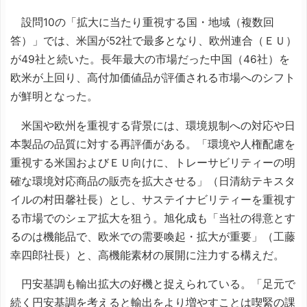
設問10の「拡大に当たり重視する国・地域（複数回
答）」では、米国が52社で最多となり、欧州連合（ＥＵ）
が49社と続いた。長年最大の市場だった中国（46社）を
欧米が上回り、高付加価値品が評価される市場へのシフト
が鮮明となった。
米国や欧州を重視する背景には、環境規制への対応や日
本製品の品質に対する再評価がある。「環境や人権配慮を
重視する米国およびＥＵ向けに、トレーサビリティーの明
確な環境対応商品の販売を拡大させる」（日清紡テキスタ
イルの村田馨社長）とし、サステイナビリティーを重視す
る市場でのシェア拡大を狙う。旭化成も「当社の得意とす
るのは機能品で、欧米での需要喚起・拡大が重要」（工藤
幸四郎社長）と、高機能素材の展開に注力する構えだ。
円安基調も輸出拡大の好機と捉えられている。「足元で
続く円安基調を考えると輸出をより増やすことは喫緊の課