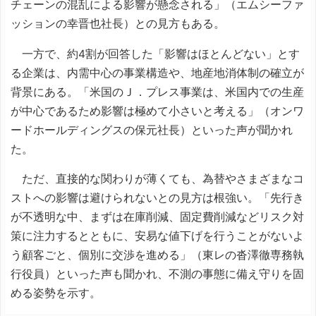
チェーンの混乱による影響が懸念される」（エムシーファ
ッションの幸晋也社長）との見方もある。
一方で、約4割が回答した「影響はほとんどない」とす
る企業は、内需中心の事業構造や、地産地消体制の確立が
背景にある。「米国のＪ．プレス事業は、米国内での生産
が中心であるため影響は極めて小さいと考える」（オンワ
ードホールディングスの保元社長）といった声が聞かれ
た。
ただ、直接的な関わりが薄くても、為替やさまざまなコ
ストへの影響は避けられないとの見方は根強い。「先行き
が不透明な中、まずは在庫削減、固定費削減などリスク対
策に注力するとともに、安易な値下げを行うことがないよ
う顧客ごと、個別に交渉を進める」（東レの沓澤徹専務執
行役員）といった声も聞かれ、不測の事態に備え守りを固
める姿勢を示す。