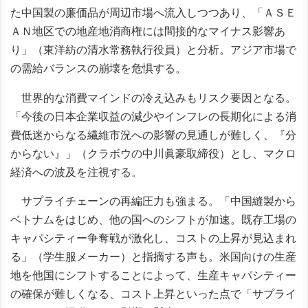
た中国製の廉価品が周辺市場へ流入しつつあり、「ＡＳＥ
ＡＮ地区での地産地消商権には間接的なマイナス影響あ
り」（東洋紡の清水常務執行役員）と分析。アジア市場で
の需給バランスの崩壊を危惧する。
世界的な消費マインドの冷え込みもリスク要因となる。
「今後の日本企業収益の減少やインフレの長期化による消
費低迷からなる繊維市況への影響の見通しが難しく、『分
からない』」（クラボウの中川眞豪取締役）とし、マクロ
経済への波及を注視する。
サプライチェーンの再編圧力も強まる。「中国縫製から
ベトナムをはじめ、他の国へのシフトが加速。既存工場の
キャパシティー争奪戦が激化し、コストの上昇が見込まれ
る」（学生服メーカー）と指摘する声も。米国向けの生産
地を他国にシフトすることによって、生産キャパシティー
の確保が難しくなる、コスト上昇といった点で「サプライ