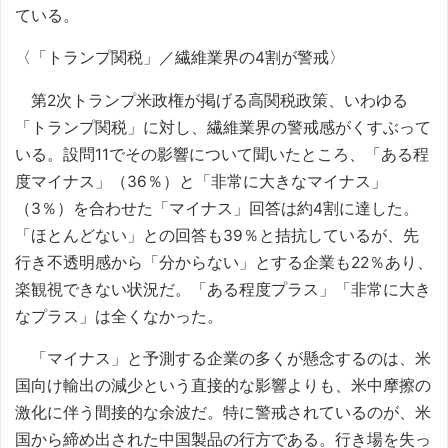
ている。
〈「トランプ関税」／繊維業界の4割が警戒〉
第2次トランプ米政権が掲げる高関税政策、いわゆる
「トランプ関税」に対し、繊維業界の警戒感がくすぶって
いる。設問11でその影響について聞いたところ、「ある程
度マイナス」（36％）と「非常に大きなマイナス」
（3％）を合わせた「マイナス」回答は約4割に達した。
「ほとんどない」との回答も39％と拮抗しているが、先
行き不透明感から「分からない」とする企業も22％あり、
楽観視できない状況だ。「ある程度プラス」「非常に大き
なプラス」は全くなかった。
「マイナス」と予測する企業の多くが懸念するのは、米
国向け輸出の減少という直接的な影響よりも、米中摩擦の
激化に伴う間接的な余波だ。特に警戒されているのが、米
国から締め出された中国製品の行方である。行き場を失っ