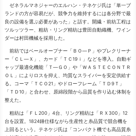
ゼネラルマネジャーのエルハン・テネケジ氏は「単一ブ
ランドの方が容易だが、競争力を維持するには各分野で最
良の設備を選ぶ必要があった」と話す。開繊・前紡工程は
ツルッツラー、粗紡・リング精紡は豊田自動織機、ワイン
ダーは村田機械を採用した。
前紡ではベールオープナー「ＢＯ―Ｐ」やプレクリーナ
ー「ＣＬ―Ｘ」、カード「ＴＣ19ｉ」などを導入。自動ギ
ャップ最適化機能「Ｔ―ＧＯ」や「ＷＡＳＴＥＣＯＮＴＲ
ＯＬ」によりロスを抑え、均質なスライバーを安定供給す
る。コーマ「ＴＣＯ21」やドローフレーム「ＴＤ9Ｔ」
「ＴＤ10」と合わせ、原綿段階から品質を作り込む体制を
整えた。
粗紡は「ＦＬ200」4台、リング精紡は「ＲＸ300」12
台を設置。1824錘仕様ながら生産性と糸品質で競合機を
上回るという。テネケジ氏は「コンパクト機でも高品質糸