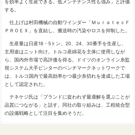
を効率よく生産できる。低メンテナンス性も強み」と評価
する。
仕上げは村田機械の自動ワインダー「ＭｕｒａｔｅｃＦ
ＰＲＯＥＸ」を直結し、搬送時の汚染やロスを抑制した。
生産量は日産18・5トン。20、24、30番手を生産し、
主用途はニット向け。トルコ産綿花を主体に使用しなが
ら、国内外市場で高評価を得る。ドイツのオンライン糸監
視システム大手ピンターのベンチマークネットワークで
は、トルコ国内で最高効率かつ最少糸切れを達成した工場
として認定された。
テネケジ氏は「ブランドに捉われず最適解を選ぶことが
品質につながる」と話す。同社の取り組みは、工程統合型
の設備戦略として注目を集めそうだ。