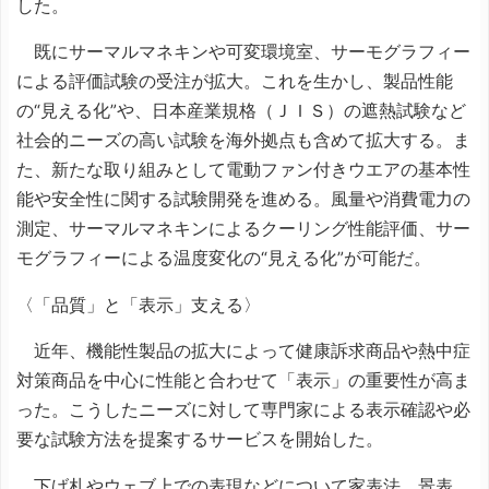
した。
既にサーマルマネキンや可変環境室、サーモグラフィー
による評価試験の受注が拡大。これを生かし、製品性能
の“見える化”や、日本産業規格（ＪＩＳ）の遮熱試験など
社会的ニーズの高い試験を海外拠点も含めて拡大する。ま
た、新たな取り組みとして電動ファン付きウエアの基本性
能や安全性に関する試験開発を進める。風量や消費電力の
測定、サーマルマネキンによるクーリング性能評価、サー
モグラフィーによる温度変化の“見える化”が可能だ。
〈「品質」と「表示」支える〉
近年、機能性製品の拡大によって健康訴求商品や熱中症
対策商品を中心に性能と合わせて「表示」の重要性が高ま
った。こうしたニーズに対して専門家による表示確認や必
要な試験方法を提案するサービスを開始した。
下げ札やウェブ上での表現などについて家表法、景表