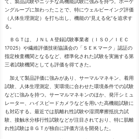
て、製品試験やニッチな高機能試験に強みを持つ。ボーケ
ングループに加わったことで、特にウェルビーイング評価
（人体生理測定）を打ち出し、機能の“見える化”を追求す
る。
ＢＧＴは、ＪＮＬＡ登録試験事業者（ＩＳＯ／ＩＥＣ
17025）や繊維評価技術協議会の「ＳＥＫマーク」認証の
指定検査機関となるなど、標準化された試験を実施する第
三者試験機関としても評価を得てきた。
加えて製品評価に強みがあり、サーマルマネキン、着用
試験、人体生理測定、実環境に合わせた環境条件での試験
などに強みを持つ。サーマルマネキンのほか、発汗シミュ
レーター、ハイスピードカメラなどを用いた高機能試験に
も対応する。最近では肌離れ性試験や湿潤摩擦抵抗力試
験、接触水分移行性試験などが注目されており、特に肌離
れ性試験はＢＧＴが独自に評価方法を開発した。