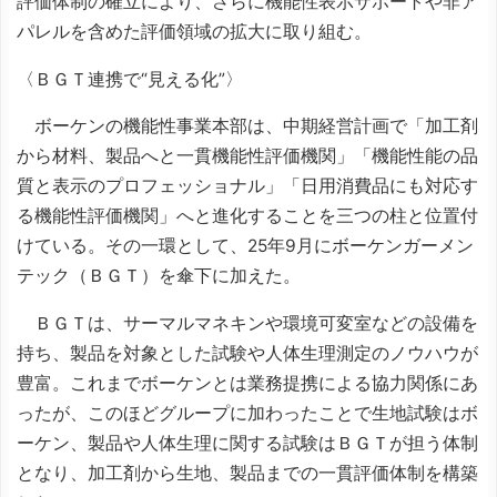
評価体制の確立により、さらに機能性表示サポートや非ア
パレルを含めた評価領域の拡大に取り組む。
〈ＢＧＴ連携で“見える化”〉
ボーケンの機能性事業本部は、中期経営計画で「加工剤
から材料、製品へと一貫機能性評価機関」「機能性能の品
質と表示のプロフェッショナル」「日用消費品にも対応す
る機能性評価機関」へと進化することを三つの柱と位置付
けている。その一環として、25年9月にボーケンガーメン
テック（ＢＧＴ）を傘下に加えた。
ＢＧＴは、サーマルマネキンや環境可変室などの設備を
持ち、製品を対象とした試験や人体生理測定のノウハウが
豊富。これまでボーケンとは業務提携による協力関係にあ
ったが、このほどグループに加わったことで生地試験はボ
ーケン、製品や人体生理に関する試験はＢＧＴが担う体制
となり、加工剤から生地、製品までの一貫評価体制を構築