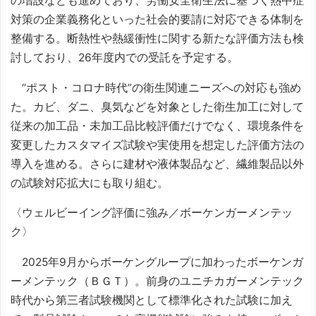
の増設なども進めており、労働安全衛生法に基づく熱中症
対策の企業義務化といった社会的要請に対応できる体制を
整備する。断熱性や熱緩衝性に関する新たな評価方法も検
討しており、26年度内での受託を予定する。
“ポスト・コロナ時代”の衛生関連ニーズへの対応も強め
た。カビ、ダニ、臭気などを対象とした衛生加工に対して
従来の加工品・未加工品比較評価だけでなく、環境条件を
変更したカスタマイズ試験や実使用を想定した評価方法の
導入を進める。さらに建材や液体製品など、繊維製品以外
の試験対応拡大にも取り組む。
〈ウェルビーイング評価に強み／ボーケンガーメンテッ
ク〉
2025年9月からボーケングループに加わったボーケンガ
ーメンテック（ＢＧＴ）。前身のユニチカガーメンテック
時代から第三者試験機関として標準化された試験に加え