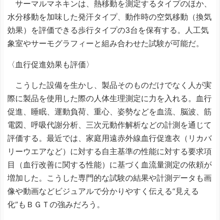
サーマルマネキンは、熱移動を測定するタイプのほか、
水分移動を加味した発汗タイプ、動作時の空気移動（換気
効果）を評価できる歩行タイプの3台を保有する。人工気
象室やサーモグラフィーと組み合わせた試験が可能だ。
〈血行促進効果も評価〉
こうした設備を生かし、製品そのものだけでなく人が実
際に製品を使用した際の人体生理測定に力を入れる。血行
促進、睡眠、運動負荷、重心、姿勢などを血流、脳波、筋
電図、呼吸代謝分析、三次元動作解析などの計測を通じて
評価する。最近では、家庭用遠赤外線血行促進衣（リカバ
リーウエアなど）に対する自主基準の性能に対する要求項
目（血行改善に関する性能）に基づく血流量測定の依頼が
増加した。こうした専門的な試験の結果や計測データも画
像や動画などビジュアルで分かりやすく伝える“見える
化”もＢＧＴの強みだろう。