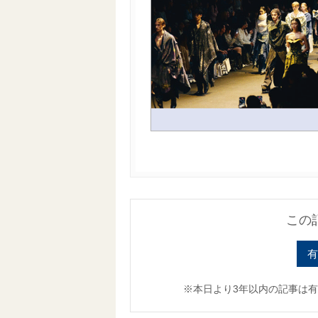
この
有
※本日より3年以内の記事は