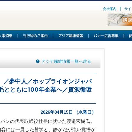
会社案内
サイ
アジア繊維情報一覧へ戻る
129（１）／夢中人／ホップライオンジャパ
毛とともに100年企業へ／資源循環
2026年04月15日 （水曜日）
ャパンの代表取締役社長に就いた渡邉宏樹氏。
内容には一貫した哲学と、静かだが強い覚悟が