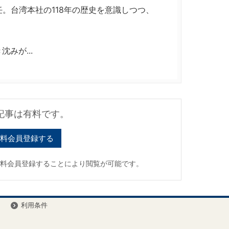
任。台湾本社の118年の歴史を意識しつつ、
みが...
記事は有料です。
料会員登録する
有料会員登録することにより閲覧が可能です。
ー
利用条件