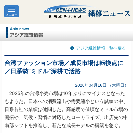
アジア繊維情報一覧へ戻る
台湾ファッション市場／成長市場は転換点に
／日系勢“ミドル”深耕で活路
2026年04月16日 （木曜日）
2025年の台湾小売市場は10年ぶりにマイナスとなった
もようだ。日本への消費流出や需要縮小という試練の中、
日系各社の業績は健闘した。高感度で値頃なミドル市場の
開拓や、気候・習慣に対応したローカライズ、出店先の中
南部シフトを推進し、新たな成長モデルの構築を急ぐ。