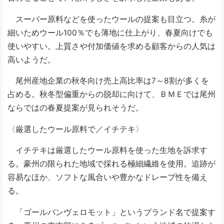
スーパー原料などを使ったウールの提案も目立つ。糸が
細いためウール100％でも薄地に仕上がり、春夏向けでも
使いやすい。上質さや付加価値を求める顧客からの人気は
高いようだ。
尾州産地企業の秋冬向け売上高比率は7～8割が多くを
占める。秋冬型偏重からの脱却に向けて、ＢＭＥでは尾州
ならではの春夏提案が見られそうだ。
〈厳選したウール原料で／イチテキ〉
イチテキは厳選したウール原料を使った生地を訴求す
る。豪州の限られた地域で採れる極細繊維を使用。追跡が
容易なほか、ソフトな風合いや豊かなドレープ性を備え
る。
「ゴールバンヴェロモット」というブランド名で提案す