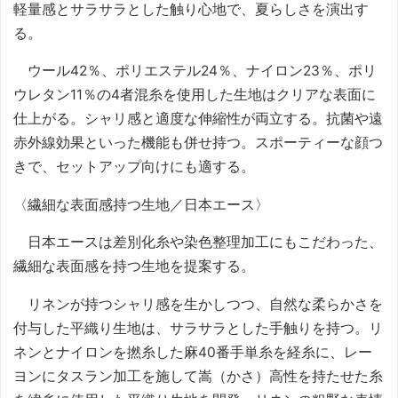
軽量感とサラサラとした触り心地で、夏らしさを演出す
る。
ウール42％、ポリエステル24％、ナイロン23％、ポリ
ウレタン11％の4者混糸を使用した生地はクリアな表面に
仕上がる。シャリ感と適度な伸縮性が両立する。抗菌や遠
赤外線効果といった機能も併せ持つ。スポーティーな顔つ
きで、セットアップ向けにも適する。
〈繊細な表面感持つ生地／日本エース〉
日本エースは差別化糸や染色整理加工にもこだわった、
繊細な表面感を持つ生地を提案する。
リネンが持つシャリ感を生かしつつ、自然な柔らかさを
付与した平織り生地は、サラサラとした手触りを持つ。リ
ネンとナイロンを撚糸した麻40番手単糸を経糸に、レー
ヨンにタスラン加工を施して嵩（かさ）高性を持たせた糸