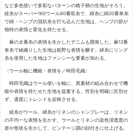
など多色使いで多彩なパターンの格子柄の生地がそろう。
経糸がスーパー160ウール80番双糸で、緯糸に綿20番単糸
で綿・ヘンプの混紡糸を打ち込んだ生地は、ヘンプの節が
独特の表情と変化を持たせる。
麻の太番糸の表情を生かしたデニムも開発した。麻12番
単糸で綾織りした生地は粗野な表情を醸す。緯糸にリング
糸を使用した生地はファンシーな要素が加わる。
〈ウール軸に機能・表情を／時田毛織〉
時田毛織はウール使いを軸に、異素材の組み合わせで機
能や表情を持たせた生地を提案する。性別を明確に区別せ
ず、適度にトレンドを反映させる。
経糸がウール、緯糸がリネンのシャンブレーは、リネン
の不均一な表情を生かす。ウールとリネンの染色浸透度の
差や形状を生かして、ビンテージ調の顔付きに仕上げる。