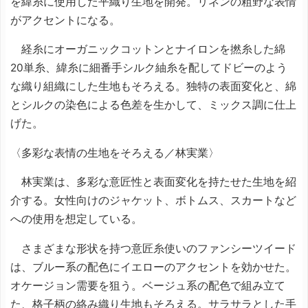
を緯糸に使用した平織り生地を開発。リネンの粗野な表情
がアクセントになる。
経糸にオーガニックコットンとナイロンを撚糸した綿
20単糸、緯糸に細番手シルク紬糸を配してドビーのよう
な織り組織にした生地もそろえる。独特の表面変化と、綿
とシルクの染色による色差を生かして、ミックス調に仕上
げた。
〈多彩な表情の生地をそろえる／林実業〉
林実業は、多彩な意匠性と表面変化を持たせた生地を紹
介する。女性向けのジャケット、ボトムス、スカートなど
への使用を想定している。
さまざまな形状を持つ意匠糸使いのファンシーツイード
は、ブルー系の配色にイエローのアクセントを効かせた。
オケージョン需要を狙う。ベージュ系の配色で組み立て
た、格子柄の絡み織り生地もそろえる。サラサラとした手