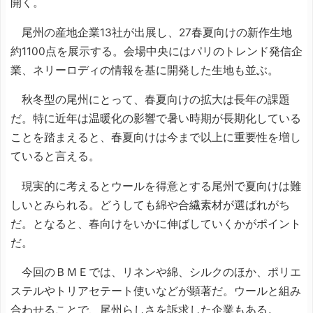
開く。
尾州の産地企業13社が出展し、27春夏向けの新作生地
約1100点を展示する。会場中央にはパリのトレンド発信企
業、ネリーロディの情報を基に開発した生地も並ぶ。
秋冬型の尾州にとって、春夏向けの拡大は長年の課題
だ。特に近年は温暖化の影響で暑い時期が長期化している
ことを踏まえると、春夏向けは今まで以上に重要性を増し
ていると言える。
現実的に考えるとウールを得意とする尾州で夏向けは難
しいとみられる。どうしても綿や合繊素材が選ばれがち
だ。となると、春向けをいかに伸ばしていくかがポイント
だ。
今回のＢＭＥでは、リネンや綿、シルクのほか、ポリエ
ステルやトリアセテート使いなどが顕著だ。ウールと組み
合わせることで、尾州らしさを訴求した企業もある。