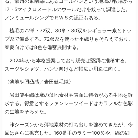
る。豪州の東南部にあるゴールバンという地域の牧場から
17・5マイクロメートルのウールだけを絞って調達した。
ノンミュールシングでＲＷＳの認証もある。
梳毛の72単・72双、80単・80双をレギュラー糸とトッ
プ糸で備蓄する。72双糸を使った平織りもそろえており、
春夏向けでは8色を備蓄展開する。
2024年から本格提案しており販売は堅調に推移する。
スーツやシャツ、パンツ向けなど幅広い用途に向く。
〈薄地や凹凸感／岩田健毛織〉
岩田健毛織は麻の薄地素材や表面に特徴がある生地を訴
求する。得意とするファンシーツイードはカラフルな色彩
の生地をそろえた。
昨シーズンから薄地素材の打ち出しを強めてきたが、今
回はさらに拡充した。160番手のラミー100％や、綿の細