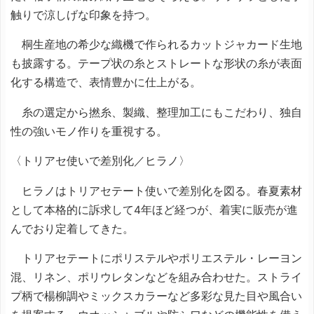
触りで涼しげな印象を持つ。
桐生産地の希少な織機で作られるカットジャカード生地
も披露する。テープ状の糸とストレートな形状の糸が表面
化する構造で、表情豊かに仕上がる。
糸の選定から撚糸、製織、整理加工にもこだわり、独自
性の強いモノ作りを重視する。
〈トリアセ使いで差別化／ヒラノ〉
ヒラノはトリアセテート使いで差別化を図る。春夏素材
として本格的に訴求して4年ほど経つが、着実に販売が進
んでおり定着してきた。
トリアセテートにポリステルやポリエステル・レーヨン
混、リネン、ポリウレタンなどを組み合わせた。ストライ
プ柄で楊柳調やミックスカラーなど多彩な見た目や風合い