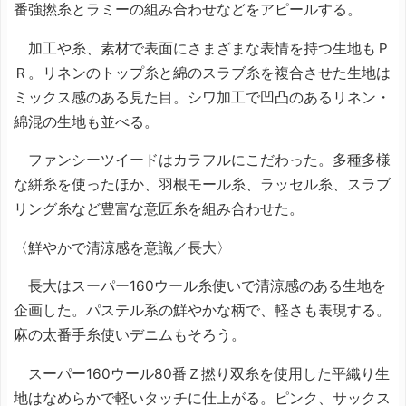
番強撚糸とラミーの組み合わせなどをアピールする。
加工や糸、素材で表面にさまざまな表情を持つ生地もＰ
Ｒ。リネンのトップ糸と綿のスラブ糸を複合させた生地は
ミックス感のある見た目。シワ加工で凹凸のあるリネン・
綿混の生地も並べる。
ファンシーツイードはカラフルにこだわった。多種多様
な絣糸を使ったほか、羽根モール糸、ラッセル糸、スラブ
リング糸など豊富な意匠糸を組み合わせた。
〈鮮やかで清涼感を意識／長大〉
長大はスーパー160ウール糸使いで清涼感のある生地を
企画した。パステル系の鮮やかな柄で、軽さも表現する。
麻の太番手糸使いデニムもそろう。
スーパー160ウール80番Ｚ撚り双糸を使用した平織り生
地はなめらかで軽いタッチに仕上がる。ピンク、サックス