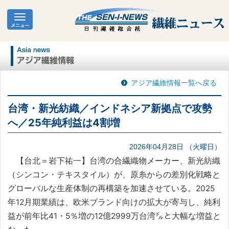
アジア繊維情報一覧へ戻る
台湾・新光紡織／インドネシア新拠点で攻勢
へ／25年純利益は4割増
2026年04月28日 （火曜日）
【台北＝岩下祐一】台湾の合繊織物メーカー、新光紡織
（シンコン・テキスタイル）が、原糸からの差別化戦略と
グローバルな生産体制の再構築を加速させている。2025
年12月期業績は、欧米ブランド向けの拡大が寄与し、純利
益が前年比41・5％増の12億2999万台湾㌦と大幅な増益と