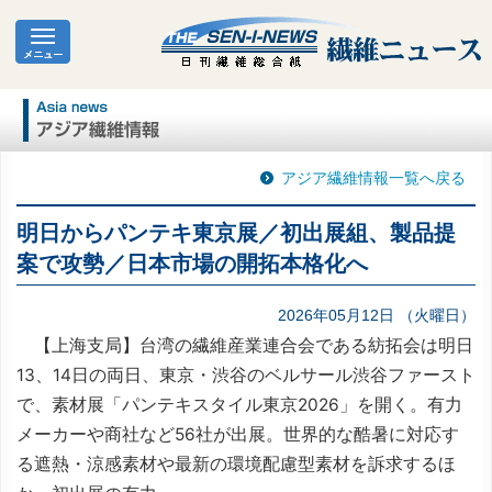
アジア繊維情報一覧へ戻る
明日からパンテキ東京展／初出展組、製品提
案で攻勢／日本市場の開拓本格化へ
2026年05月12日 （火曜日）
【上海支局】台湾の繊維産業連合会である紡拓会は明日
13、14日の両日、東京・渋谷のベルサール渋谷ファースト
で、素材展「パンテキスタイル東京2026」を開く。有力
メーカーや商社など56社が出展。世界的な酷暑に対応す
る遮熱・涼感素材や最新の環境配慮型素材を訴求するほ