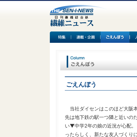
ごえんぼう
当社ダイセンはこのほど大阪本
先は地下鉄の駅一つ隣と近いの
い▼中学2年の娘の近況が心配
ったらしく、新たな友人づくり