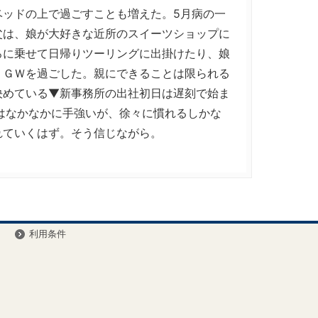
ベッドの上で過ごすことも増えた。5月病の一
父は、娘が大好きな近所のスイーツショップに
ろに乗せて日帰りツーリングに出掛けたり、娘
うＧＷを過ごした。親にできることは限られる
決めている▼新事務所の出社初日は遅刻で始ま
はなかなかに手強いが、徐々に慣れるしかな
れていくはず。そう信じながら。
ー
利用条件