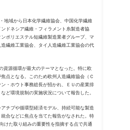
）
・地域から日本化学繊維協会、中国化学繊維
インドネシア繊維・フィラメント糸製造者協
タンポリエステル短繊維製造業者グループ、マ
人造繊維工業協会、タイ人造繊維工業協会の代
維の資源循環が最大のテーマとなった。特に欧
が焦点となる。このため欧州人造繊維協会（Ｃ
ァン・ホウト事務総長が招かれ、ＥＵの産業排
トなど環境規制の実施状況について報告した。
アチブや循環型経済モデル、持続可能な製造
・統合などに焦点を当てた報告がなされた。特
に向けた取り組みの重要性を指摘する点で共通