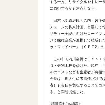
する一方、リサイクルやトレー
に負担するかも焦点となる。
日本化学繊維協会の内川哲茂会
チェーンの将来計画」と題して
リティー実現に向けたロードマ
けて繊維企業が連携して結成し
ゥ・ファイバー」（ＣＦＴ2）の
この中で内川会長はＴｔｏＴリ
収・分別工程を挙げた。現在、
ルのコストなども生産者が負担
会長は「拡大生産者責任だけで
者）も責任を負担することでコ
る」と問題提起した。
“認証疲れ”も話題に