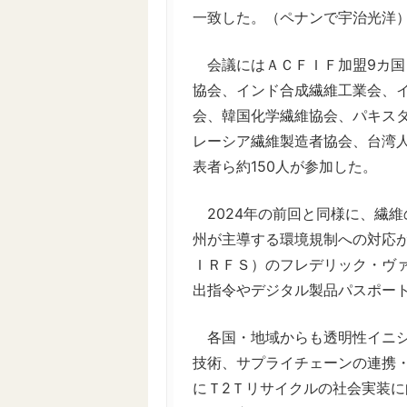
一致した。（ペナンで宇治光洋
会議にはＡＣＦＩＦ加盟9カ国
協会、インド合成繊維工業会、
会、韓国化学繊維協会、パキス
レーシア繊維製造者協会、台湾
表者ら約150人が参加した。
2024年の前回と同様に、繊
州が主導する環境規制への対応
ＩＲＦＳ）のフレデリック・ヴ
出指令やデジタル製品パスポー
各国・地域からも透明性イニシ
技術、サプライチェーンの連携
にＴ2Ｔリサイクルの社会実装