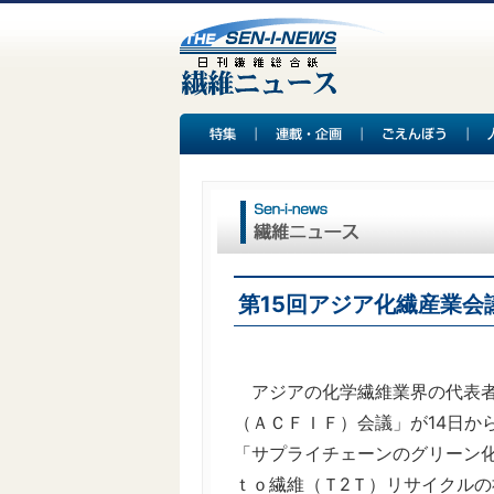
第15回アジア化繊産業会
アジアの化学繊維業界の代表者
（ＡＣＦＩＦ）会議」が14日か
「サプライチェーンのグリーン
ｔｏ繊維（Ｔ2Ｔ）リサイクル