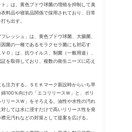
ト」は、黄色ブドウ球菌の増殖を抑制して臭
の衣料品や寝装品関係で採用されており、日常
を打ち出す。
フレッシュ」は、黄色ブドウ球菌、大腸菌、
原因菌の一種であるモラクセラ菌にも対応す
ュＶＯ」は、抗ウイルス、制菌（一般用途）、
認証を取得しており、複数の衛生ニーズに応え
も注力する。ＳＥＫマーク新設時からいち早
綿100％向けの「エコリリースＷ」と、ポリ
ルリリースＷ」をそろえる。油性や水性の汚れ
に対しては水に浸すだけで高いリリース性を発
い襟元汚れなどの対策として提案を広げる。