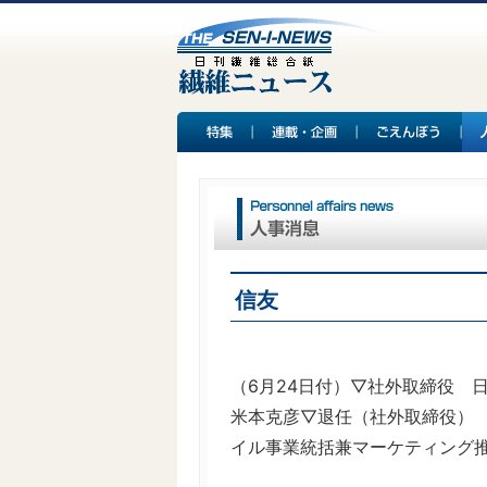
信友
（6月24日付）▽社外取締役
米本克彦▽退任（社外取締役）
イル事業統括兼マーケティング