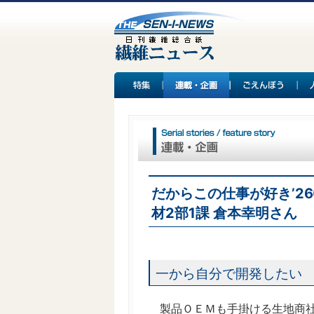
だからこの仕事が好き’2
材2部1課 倉本幸明さん
一から自分で開発したい
製品ＯＥＭも手掛ける生地商社