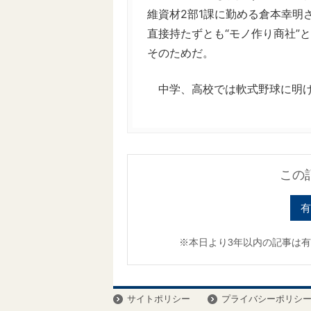
維資材2部1課に勤める倉本幸明
直接持たずとも“モノ作り商社”
そのためだ。
中学、高校では軟式野球に明け暮
この
有
※本日より3年以内の記事は
サイトポリシー
プライバシーポリシ