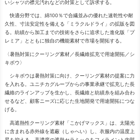
いシャツの襟元汚れなどの対策として訴求する。
快適分野では、綿100％で合繊並みの優れた速乾性や耐
久性、寸法安定性を備える「ミラクルドライ」の拡販を図
る。紡績から加工までの技術をさらに追求した進化版「プ
レミア」とともに独自の機能素材で市場を開拓する。
〈暑熱対策にクーリング素材／長繊維拡充で用途開拓／シ
キボウ〉
シキボウは暑熱対策に向け、クーリング素材の提案に力
を入れる。ユニチカグループからの事業承継で拡充した長
繊維のラインアップを生かし、長繊維と紡績糸を組み合わ
せるなど、顧客ニーズに応じた生地開発で用途開拓につな
げる。
高遮熱性クーリング素材「こかげマックス」は、太陽光
に含まれる赤外線を遮蔽（しゃへい）し、衣服内の温度上
昇を抑える。高濃度の遮熱セラミックをフィラメント内部