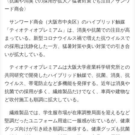
〈抗菌や消臭での採用が拡大／猛暑対策でも注目／サンワ
ード商会〉
サンワード商会（大阪市中央区）のハイブリッド触媒
「ティオティオプレミアム」は、消臭や抗菌での注目が高
まっている。新型コロナウイルス禍で増えた抗ウイルスで
の採用は沈静化した一方、猛暑対策や臭い対策での引き合
いが拡大している。
ティオティオプレミアムは大阪大学産業科学研究所との
共同研究で開発したハイブリッド触媒で、抗菌、消臭、抗
ウイルス、帯電防止など多機能を発揮する。近年は消臭や
抗菌での採用が多く、繊維製品だけでなく、車両や建物な
ど吹付施工も順調に拡大している。
繊維製品では、学生服市場が在庫調整局面を迎えるなど
堅調だったユニフォーム用途に一服感が出ているが、健康
グッズ向けが引き続き順調に推移する。健康グッズも抗菌