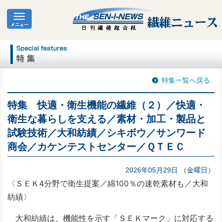
特集一覧へ戻る
特集 快適・衛生機能の繊維（２）／快適・
衛生な暮らしを支える／素材・加工・製品と
試験技術／大和紡績／シキボウ／サンワード
商会／カケンテストセンター／ＱＴＥＣ
2026年05月29日 （金曜日）
〈ＳＥＫ4分野で衛生提案／綿100％の速乾素材も／大和
紡績〉
大和紡績は、機能性を示す「ＳＥＫマーク」に対応する