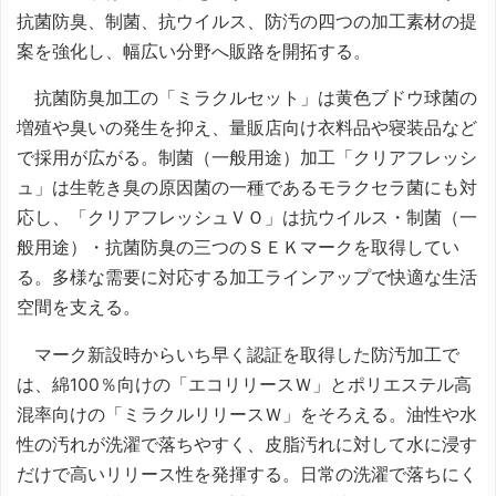
抗菌防臭、制菌、抗ウイルス、防汚の四つの加工素材の提
案を強化し、幅広い分野へ販路を開拓する。
抗菌防臭加工の「ミラクルセット」は黄色ブドウ球菌の
増殖や臭いの発生を抑え、量販店向け衣料品や寝装品など
で採用が広がる。制菌（一般用途）加工「クリアフレッシ
ュ」は生乾き臭の原因菌の一種であるモラクセラ菌にも対
応し、「クリアフレッシュＶＯ」は抗ウイルス・制菌（一
般用途）・抗菌防臭の三つのＳＥＫマークを取得してい
る。多様な需要に対応する加工ラインアップで快適な生活
空間を支える。
マーク新設時からいち早く認証を取得した防汚加工で
は、綿100％向けの「エコリリースＷ」とポリエステル高
混率向けの「ミラクルリリースＷ」をそろえる。油性や水
性の汚れが洗濯で落ちやすく、皮脂汚れに対して水に浸す
だけで高いリリース性を発揮する。日常の洗濯で落ちにく