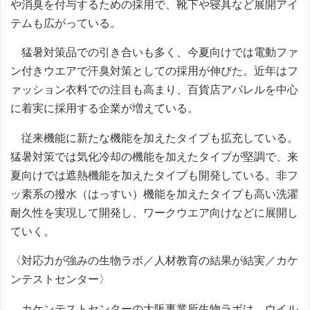
や消臭を付与するための採用で、靴下や寝具など展開アイ
テムも広がっている。
猛暑対策品での引き合いも多く、今夏向けでは電動ファ
ン付きウエアで汗臭対策としての採用が伸びた。近年はフ
ァッション衣料での注目も高まり、百貨店アパレルを中心
に着実に採用する企業が増えている。
従来機能に新たな機能を加えたタイプも拡充している。
猛暑対策では気化冷却の機能を加えたタイプが堅調で、来
夏向けでは遮熱機能を加えたタイプも開発している。非フ
ッ素系の撥水（はっすい）機能を加えたタイプも高い洗濯
耐久性を実現して開発し、ワークウエア向けなどに展開し
ていく。
〈対応力が強みの生物ラボ／人材教育の結果が結実／カケ
ンテストセンター〉
カケンテストセンターの大阪事業所生物ラボは、ウイル