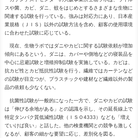
スや菌、カビ、ダニ、蚊をはじめとするさまざまな生物に
関連する試験を行っている。強みは対応力にあり、日本産
業規格（ＪＩＳ）以外の試験方法を含め、顧客の使用環境
に合わせた試験に応じている。
現在、生物ラボではダニやカビに関する試験依頼が増加
傾向にあるという。ダニは、カバーや側地などの寝装品を
中心に忌避試験と増殖抑制試験を実施している。カビは、
抗カビ性とカビ抵抗性試験を行う。繊維ではカーテンなど
の試験が目立つが、プラスチックや建材など繊維以外の製
品の依頼も少なくない。
抗菌性試験が一般的になった一方で、ダニやカビの試験
は「伸びる余地がある」との認識を示し、その延長線上で
特定タンパク質低減性試験（ＩＳＯ4333）なども「増え
ていけば良い」と話した。他の検査機関との競争も激しく
なるが、顧客の細かな要望に応じ、差別化を図る。