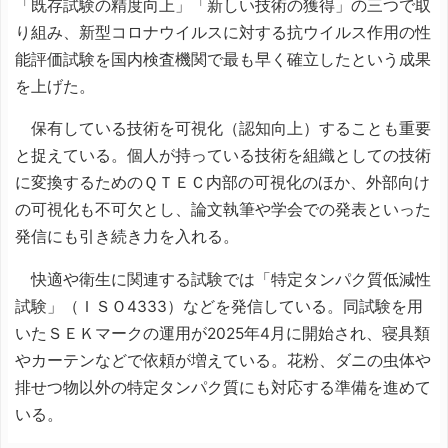
「既存試験の精度向上」「新しい技術の獲得」の三つで取
り組み、新型コロナウイルスに対する抗ウイルス作用の性
能評価試験を国内検査機関で最も早く確立したという成果
を上げた。
保有している技術を可視化（認知向上）することも重要
と捉えている。個人が持っている技術を組織としての技術
に変換するためのＱＴＥＣ内部の可視化のほか、外部向け
の可視化も不可欠とし、論文執筆や学会での発表といった
発信にも引き続き力を入れる。
快適や衛生に関連する試験では「特定タンパク質低減性
試験」（ＩＳＯ4333）などを発信している。同試験を用
いたＳＥＫマークの運用が2025年4月に開始され、寝具類
やカーテンなどで依頼が増えている。花粉、ダニの虫体や
排せつ物以外の特定タンパク質にも対応する準備を進めて
いる。