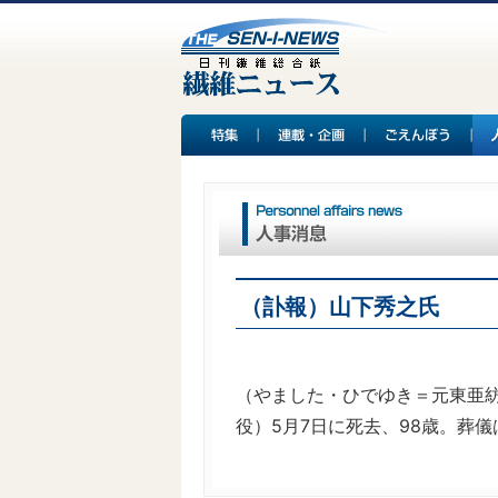
（訃報）山下秀之氏
（やました・ひでゆき＝元東亜
役）5月7日に死去、98歳。葬