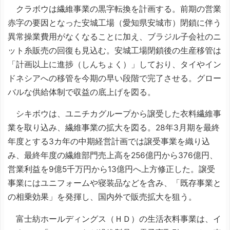
クラボウは繊維事業の黒字転換を計画する。前期の営業
赤字の要因となった安城工場（愛知県安城市）閉鎖に伴う
異常操業費用がなくなることに加え、ブラジル子会社のニ
ット糸販売の回復も見込む。安城工場閉鎖後の生産移管は
「計画以上に進捗（しんちょく）」しており、タイやイン
ドネシアへの移管を今期の早い段階で完了させる。グロー
バルな供給体制で収益の底上げを図る。
シキボウは、ユニチカグループから譲受した衣料繊維事
業を取り込み、繊維事業の拡大を図る。28年3月期を最終
年度とする3カ年の中期経営計画では譲受事業を織り込
み、最終年度の繊維部門売上高を256億円から376億円、
営業利益を9億5千万円から13億円へ上方修正した。譲受
事業にはユニフォームや寝装品などを含み、「既存事業と
の相乗効果」を発揮し、国内外で販売拡大を狙う。
富士紡ホールディングス（ＨＤ）の生活衣料事業は、イ