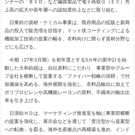
ンナーの「ＢＶＤ」など繊維製品で電子商取引（ＥＣ）売
上高の拡大や若年層への認知度向上などに取り組む。
日東紡の資材・ケミカル事業は、既存商品の拡販と新商
品の投入で販売増を目指す。ドット状コーティングによる
機能加工技術の提案の幅を、衣料向けに限らず資材分野な
どにも広げる。
今期（27年3月期）を初年度とする5カ年の新中計を始
動した大和紡績は、自社原料にこだわり、事業部やグルー
プ会社を横断して提案する「ファイバー戦略の深耕」で付
加価値を高める。海外展開を強化し、衣料品輸出に加えて
ポリプロピレンや高機能レーヨンの原料、不織布の輸出比
率を引き上げる。
日清紡ＨＤは、マーケティング推進室を軸に事業部横断
の提案を強化し、展示会などを通じて「受注型から提案型
への転換」を図る。海外生産拠点の再構築も進め、インド