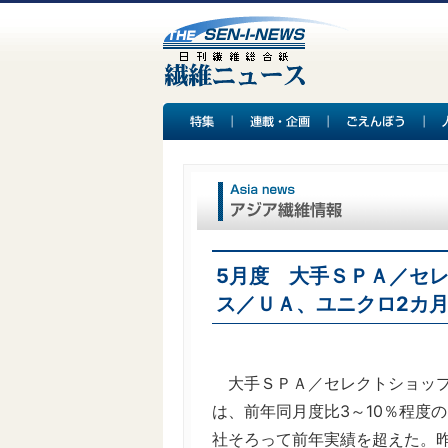
5月度 大手ＳＰＡ／セ
ス／ＵＡ、ユニクロ2カ月
大手ＳＰＡ／セレクトショップ
は、前年同月度比3～10％程度
社そろって前年実績を超えた。