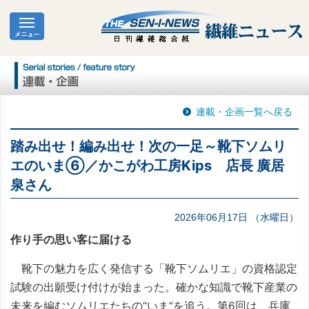
連載・企画一覧へ戻る
踏み出せ！編み出せ！次の一足～靴下ソムリ
エのいま⑥／かこがわ工房Kips 店長 廣居
泉さん
2026年06月17日 （水曜日）
作り手の思い客に届ける
靴下の魅力を広く発信する「靴下ソムリエ」の資格認定
試験の出願受け付けが始まった。確かな知識で靴下産業の
未来を編むソムリエたちの“いま”を追う。第6回は、兵庫