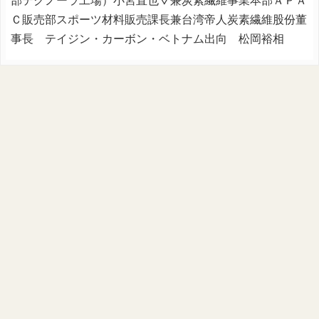
部テクノーラ工場）小宮直也▽兼炭素繊維事業本部ＡＰＡ
Ｃ販売部スポーツ材料販売課長兼台湾帝人炭素繊維股份董
事長 テイジン・カーボン・ベトナム出向 松岡裕相