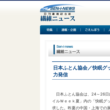
日本ふとん協会／快眠グ
力発信
日本ふとん協会は、24～26
イルＷｅｅｋ夏」内の「快眠グ
求した。昨夏の中国・上海での