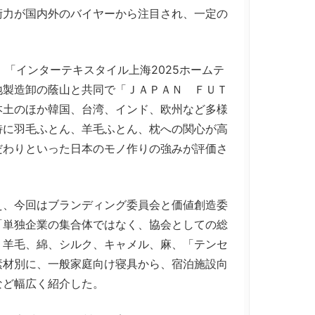
術力が国内外のバイヤーから注目され、一定の
「インターテキスタイル上海2025ホームテ
地製造卸の蔭山と共同で「ＪＡＰＡＮ ＦＵＴ
本土のほか韓国、台湾、インド、欧州など多様
特に羽毛ふとん、羊毛ふとん、枕への関心が高
だわりといった日本のモノ作りの強みが評価さ
、今回はブランディング委員会と価値創造委
「単独企業の集合体ではなく、協会としての総
、羊毛、綿、シルク、キャメル、麻、「テンセ
素材別に、一般家庭向け寝具から、宿泊施設向
など幅広く紹介した。