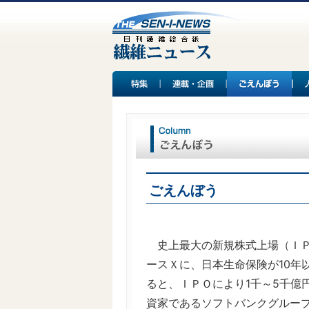
ごえんぼう
史上最大の新規株式上場（ＩＰ
ースＸに、日本生命保険が10年
ると、ＩＰＯにより1千～5千億
資家であるソフトバンクグルー