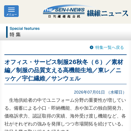
特集一覧へ戻る
オフィス・サービス制服26秋冬（６）／素材
編／制服の品質支える高機能生地／東レ／ニ
ッケ／宇仁繊維／サンウェル
2026年07月01日 （水曜日）
生地供給者の中でユニフォーム分野の重要性が増してい
る。備蓄による小口・即納機能、糸や加工の独自開発力、
価格訴求力、認証取得の実績、海外受け渡し機能など、各
社がそれぞれの強みを発揮しつつ市場開拓を続けている。