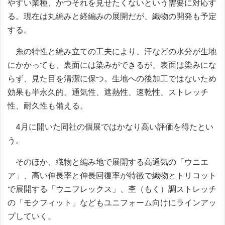
やすい業種、かつそれを見せたくないという需要に対応す
る。現在は丸編みと経編みの展開だが、織物の開発も予定
する。
糸の特性と編み立ての工夫により、汗などの水分が生地
にかかっても、裏面には染みができるが、表面は染みにな
らず、見た目を清潔に保つ。生地への後加工ではないため
効果も半永久的。通気性、遮熱性、速乾性、ストレッチ
性、耐久性も備える。
4月に開いた同社の個展ではかなり高い評価を得たとい
う。
そのほか、織物と編み地で展開する高通気の「ウニエ
ア」、高い伸長率と伸長回復率が特徴で織物とトリコット
で展開する「ウニフレックス」、杢（もく）調ストレッチ
の「モクフィット」などもユニフォーム向けにラインアッ
プしていく。