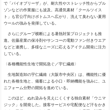
で「バイオブリーザ」が、耐久性やストレッチ性からブル
ゾンなどの作業服にも波及。高通気素材「クールツイス
ト」も官公庁向けボトムスへ広がり、洗えて臭わない夏用
ウールの強みを発揮している。
さらにグループ横断による暑熱対策プロジェクトも推
進。佐藤産業の保冷剤やサンコーの電動ファン付きウエア
などと連携し、多様なニーズに応えるアイテム開発に注力
している。
〈各種機能性生地で開拓急ぐ／宇仁繊維〉
生地製造卸の宇仁繊維（大阪市中央区）は、機能性に優
れた各種生地と、備蓄による小口・即納機能を強みに、ユ
ニフォーム分野の開拓を進めている。
このほど、ぬれ染みを見えにくくする独自素材「ウニマ
ジック」を開発した。接客サービスや宅配便など汗をかき