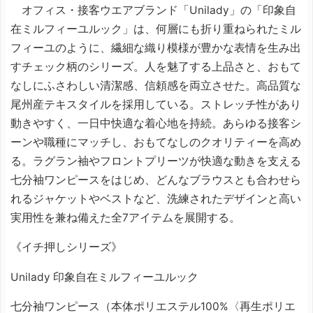
オフィス・接客ウエアブランド「Unilady」の「印象自
在ミルフィーユルック」は、何層にも折り重ねられたミル
フィーユのように、繊細な織り模様が豊かな表情を生み出
すチェック柄のシリーズ。人を魅了する上品さと、おもて
なしにふさわしい清潔感、信頼感を両立させた。高品質な
尾州産テキスタイルを採用している。ストレッチ性があり
動きやすく、一日中快適な着心地を持続。あらゆる接客シ
ーンや職種にマッチし、おもてなしのクオリティーを高め
る。ラグラン袖やフロントプリーツが快適な動きを支える
七分袖ワンピースをはじめ、どんなブラウスとも合わせら
れるジャケットやベストなど、洗練されたデザインと高い
実用性を兼ね備えた全7アイテムを展開する。
《イチ押しシリーズ》
Unilady 印象自在ミルフィーユルック
七分袖ワンピース（本体ポリエステル100%〈再生ポリエ