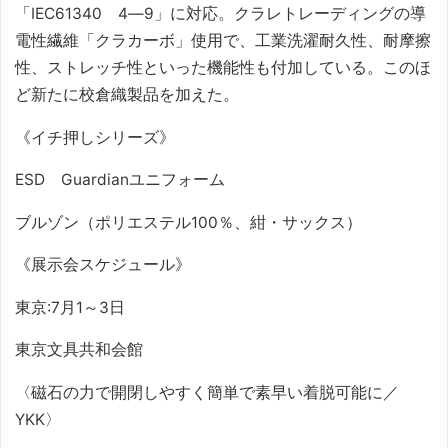
「IEC61340 4―9」に対応。クラレトレーディングの導
電性繊維「クラカーボ」使用で、工業洗濯耐久性、耐摩擦
性、ストレッチ性といった機能性も付加している。このほ
ど新たに校倉織製品を加えた。
《イチ押しシリーズ》
ESD Guardianユニフォーム
ブルゾン（ポリエステル100％、紺・サックス）
《展示会スケジュール》
東京:7月1～3日
東京文具共和会館
〈磁石の力で開閉しやすく簡単で素早い着脱可能に／
YKK〉