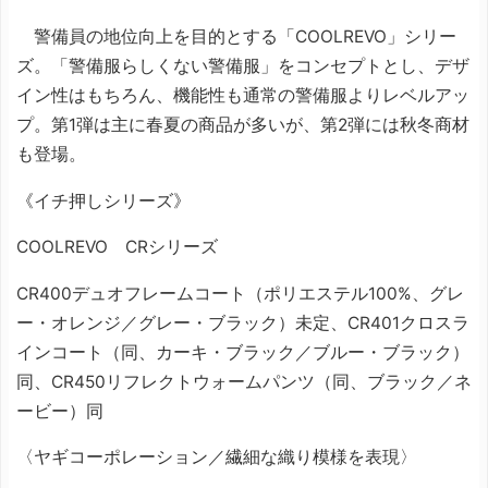
警備員の地位向上を目的とする「COOLREVO」シリー
ズ。「警備服らしくない警備服」をコンセプトとし、デザ
イン性はもちろん、機能性も通常の警備服よりレベルアッ
プ。第1弾は主に春夏の商品が多いが、第2弾には秋冬商材
も登場。
《イチ押しシリーズ》
COOLREVO CRシリーズ
CR400デュオフレームコート（ポリエステル100%、グレ
ー・オレンジ／グレー・ブラック）未定、CR401クロスラ
インコート（同、カーキ・ブラック／ブルー・ブラック）
同、CR450リフレクトウォームパンツ（同、ブラック／ネ
ービー）同
〈ヤギコーポレーション／繊細な織り模様を表現〉