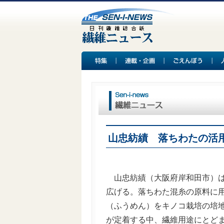
山忠紡績 落ちわたの活
山忠紡績（大阪府岸和田市）は
広げる。落ちわた混糸の原料に
（ふうめん）をキノコ栽培の培
が定着する中、繊維用途にとど