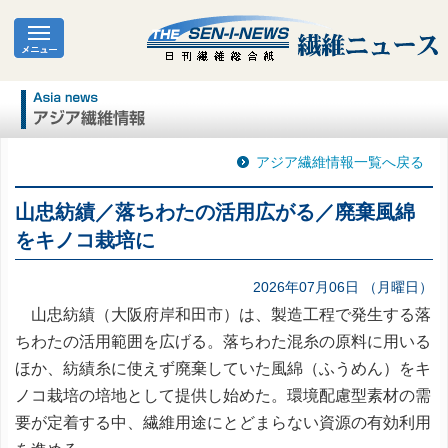
アジア繊維情報一覧へ戻る
山忠紡績／落ちわたの活用広がる／廃棄風綿
をキノコ栽培に
2026年07月06日 （月曜日）
山忠紡績（大阪府岸和田市）は、製造工程で発生する落
ちわたの活用範囲を広げる。落ちわた混糸の原料に用いる
ほか、紡績糸に使えず廃棄していた風綿（ふうめん）をキ
ノコ栽培の培地として提供し始めた。環境配慮型素材の需
要が定着する中、繊維用途にとどまらない資源の有効利用