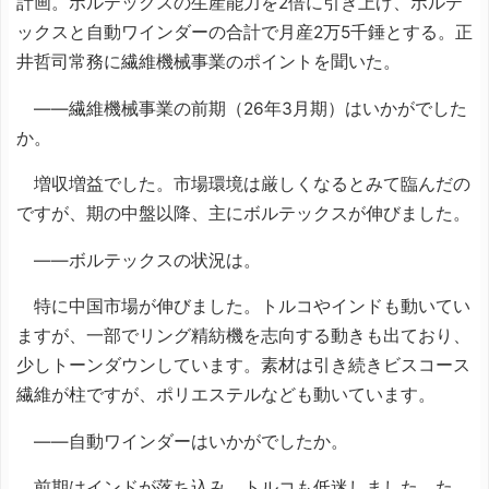
計画。ボルテックスの生産能力を2倍に引き上げ、ボルテ
ックスと自動ワインダーの合計で月産2万5千錘とする。正
井哲司常務に繊維機械事業のポイントを聞いた。
――繊維機械事業の前期（26年3月期）はいかがでした
か。
増収増益でした。市場環境は厳しくなるとみて臨んだの
ですが、期の中盤以降、主にボルテックスが伸びました。
――ボルテックスの状況は。
特に中国市場が伸びました。トルコやインドも動いてい
ますが、一部でリング精紡機を志向する動きも出ており、
少しトーンダウンしています。素材は引き続きビスコース
繊維が柱ですが、ポリエステルなども動いています。
――自動ワインダーはいかがでしたか。
前期はインドが落ち込み、トルコも低迷しました。た