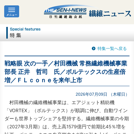
特集一覧へ戻る
戦略眼 次の一手／村田機械 常務繊維機械事業
部長 正井 哲司 氏／ボルテックスの生産倍
増／ＦＬｃｏｎｅを来年上市
2026年07月09日 （木曜日）
村田機械の繊維機械事業は、エアジェット精紡機
「VORTEX」（ボルテックス）が順調に伸び、自動ワイン
ダーも世界トップシェアを堅持する。繊維機械事業の今期
（2027年3月期）は、売上高1579億円で前期比45％増を