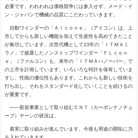
必要です。われわれは価格競争には参入せず、メード・イ
ン・ジャパンで機械の品質にこだわっていきます。
自動ワインダーの「ＡＩｃｏｎｅ」（アイコン）は、上
市してからも新しい機能を加えて生産性を高めてきたこと
が奏功しています。次世代機として23年の「ＩＴＭＡミ
ラノ」で披露したノンストップワインダー「ＦＬｃｏｎ
ｅ」（ファルコン）も、来年の「ＩＴＭＡハノーバー」で
の上市を計画しています。いろいろな特許を保有していま
すし、性能の優位性もあります。これからも新しい技術を
打ち出し、それをスタンダード化していくことを続けるの
が重要です。
――新規事業として取り組むＣＮＴ（カーボンナノチュ
ーブ）ヤーンの状況は。
着実に取り組みが進んでいます。今後も用途の開拓に力
を入れていきます。