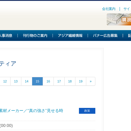
会社案内
サイ
ティア
12
13
14
15
16
17
18
19
»
素材メーカー／“真の強さ”見せる時
政策
(00:00)