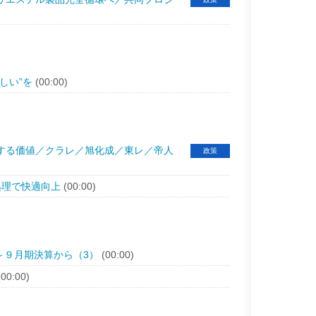
しい”を
(00:00)
する価値／クラレ／旭化成／東レ／帝人
政策
処理で快適向上
(00:00)
～９月期決算から（3）
(00:00)
00:00)