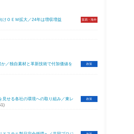
向けＯＥＭ拡大／24年は増収増益
貿易・海外
何か／独自素材と革新技術で付加価値を
政策
を見せる各社の環境への取り組み／東レ
政策
51)
リエステル製品完全循環へ／共同プロジ
政策