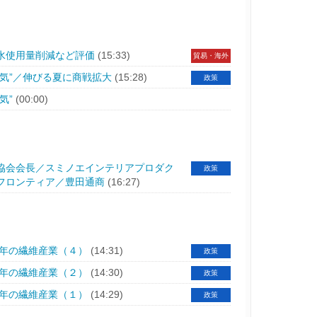
水使用量削減など評価
(15:33)
貿易・海外
気”／伸びる夏に商戦拡大
(15:28)
政策
気”
(00:00)
協会会長／スミノエインテリアプロダク
政策
フロンティア／豊田通商
(16:27)
５年の繊維産業（４）
(14:31)
政策
５年の繊維産業（２）
(14:30)
政策
５年の繊維産業（１）
(14:29)
政策