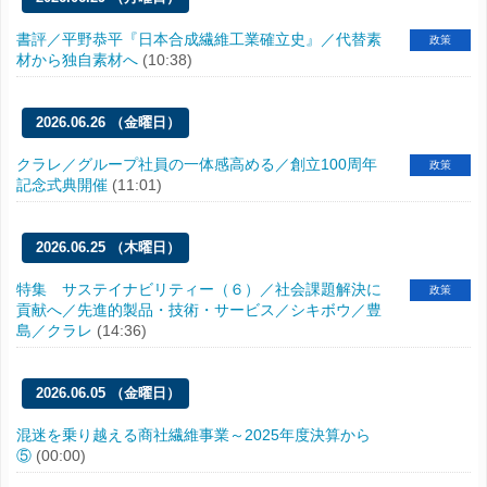
書評／平野恭平『日本合成繊維工業確立史』／代替素
政策
材から独自素材へ
(10:38)
2026.06.26 （金曜日）
クラレ／グループ社員の一体感高める／創立100周年
政策
記念式典開催
(11:01)
2026.06.25 （木曜日）
特集 サステイナビリティー（６）／社会課題解決に
政策
貢献へ／先進的製品・技術・サービス／シキボウ／豊
島／クラレ
(14:36)
2026.06.05 （金曜日）
混迷を乗り越える商社繊維事業～2025年度決算から
⑤
(00:00)