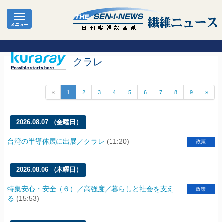
クラレ
«
1
2
3
4
5
6
7
8
9
»
2026.08.07 （金曜日）
台湾の半導体展に出展／クラレ
(11:20)
政策
2026.08.06 （木曜日）
特集安心・安全（６）／高強度／暮らしと社会を支え
政策
る
(15:53)